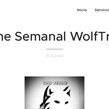
Inicio
Servici
me Semanal WolfT
13.12.2020